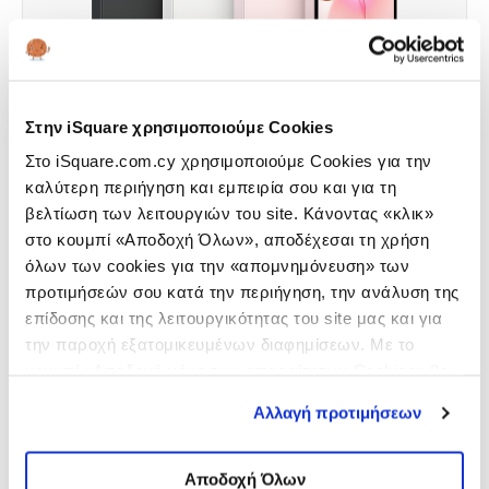
Στην iSquare χρησιμοποιούμε Cookies
Στο iSquare.com.cy χρησιμοποιούμε Cookies για την
ΟΙΚΟΓΕΝΕΙΑ ΠΡΟΪΟΝΤΩΝ
καλύτερη περιήγηση και εμπειρία σου και για τη
iPhone 16
βελτίωση των λειτουργιών του site. Κάνοντας «κλικ»
στο κουμπί «Αποδοχή Όλων», αποδέχεσαι τη χρήση
iPhone 16
όλων των cookies για την «απομνημόνευση» των
Περισσότερα
προτιμήσεών σου κατά την περιήγηση, την ανάλυση της
επίδοσης και της λειτουργικότητας του site μας και για
την παροχή εξατομικευμένων διαφημίσεων. Με το
κουμπί «Αποδοχή μόνο των απαραίτητων Cookies» θα
ενεργοποιηθούν μόνο τα αναγκαία για τη λειτουργία του
Αλλαγή προτιμήσεων
site cookies. Ενημερώσου για την για την
Πολιτική
Cookies
εδώ
και τους διαφορετικούς τύπους Cookies
επιλέγοντας «Προτιμήσεις Cookies», και τροποποίησε
Αποδοχή Όλων