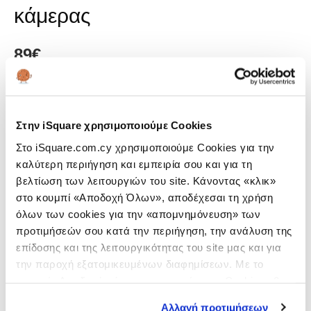
κάμερας
89
€
Χρώματα
Στην iSquare χρησιμοποιούμε Cookies
Στο iSquare.com.cy χρησιμοποιούμε Cookies για την
καλύτερη περιήγηση και εμπειρία σου και για τη
βελτίωση των λειτουργιών του site. Κάνοντας «κλικ»
2 έτη εγγύηση
στο κουμπί «Αποδοχή Όλων», αποδέχεσαι τη χρήση
όλων των cookies για την «απομνημόνευση» των
Η διετής εγγύηση ισχύει μόνο για πωλήσεις προς καταναλωτές/φυσικά
πρόσωπα που λαμβάνουν απόδειξη λιανικών συναλλαγών.
προτιμήσεών σου κατά την περιήγηση, την ανάλυση της
ΔΕΣ ΕΔΏ ΠΟΥ ΜΠΟΡΕΊΣ ΝΑ ΤΟ ΑΓΟΡΆΣΕΙΣ
επίδοσης και της λειτουργικότητας του site μας και για
την παροχή εξατομικευμένων διαφημίσεων. Με το
Δωρεάν συνδρομή Apple TV+ για 3 μήνες.
κουμπί «Αποδοχή μόνο των απαραίτητων Cookies» θα
*Ισχύει μόνο για προϊόντα Mac, iPad και iPhone.
ενεργοποιηθούν μόνο τα αναγκαία για τη λειτουργία του
ΠΕΡΙΣΣΌΤΕΡΑ
Αλλαγή προτιμήσεων