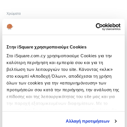
Χρώματα
Στην iSquare χρησιμοποιούμε Cookies
Στο iSquare.com.cy χρησιμοποιούμε Cookies για την
καλύτερη περιήγηση και εμπειρία σου και για τη
βελτίωση των λειτουργιών του site. Κάνοντας «κλικ»
2 έτη εγγύηση
στο κουμπί «Αποδοχή Όλων», αποδέχεσαι τη χρήση
Η διετής εγγύηση ισχύει μόνο για πωλήσεις προς καταναλωτές/φυσικά
όλων των cookies για την «απομνημόνευση» των
πρόσωπα που λαμβάνουν απόδειξη λιανικών συναλλαγών.
προτιμήσεών σου κατά την περιήγηση, την ανάλυση της
ΔΕΣ ΕΔΏ ΠΟΥ ΜΠΟΡΕΊΣ ΝΑ ΤΟ ΑΓΟΡΆΣΕΙΣ
επίδοσης και της λειτουργικότητας του site μας και για
Δωρεάν συνδρομή Apple TV+ για 3 μήνες.
την παροχή εξατομικευμένων διαφημίσεων. Με το
*Ισχύει μόνο για προϊόντα Mac, iPad και iPhone.
κουμπί «Αποδοχή μόνο των απαραίτητων Cookies» θα
ΠΕΡΙΣΣΌΤΕΡΑ
ενεργοποιηθούν μόνο τα αναγκαία για τη λειτουργία του
Αλλαγή προτιμήσεων
site cookies. Ενημερώσου για την για την
Πολιτική