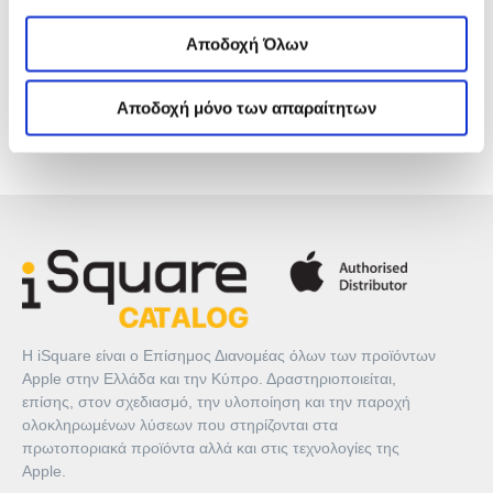
Cookies
εδώ
και τους διαφορετικούς τύπους Cookies
επιλέγοντας «Προτιμήσεις Cookies», και τροποποίησε
ΠΕΡΙΓΡΑΦΉ
Αποδοχή Όλων
ανά πάσα στιγμή τις προτιμήσεις σου.
ΤΕΧΝΙΚΆ ΧΑΡΑΚΤΗΡΙΣΤΙΚΆ
Αποδοχή μόνο των απαραίτητων
Η iSquare είναι ο Επίσημος Διανομέας όλων των προϊόντων
Apple στην Ελλάδα και την Κύπρο. Δραστηριοποιείται,
επίσης, στον σχεδιασμό, την υλοποίηση και την παροχή
ολοκληρωμένων λύσεων που στηρίζονται στα
πρωτοποριακά προϊόντα αλλά και στις τεχνολογίες της
Apple.