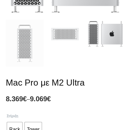
Mac Pro με M2 Ultra
8.369
€
9.069
€
–
Price
range:
Στήριξη
8.369€
Rack
Tower