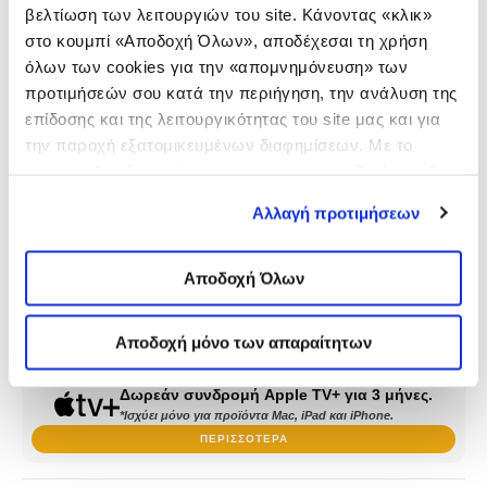
βελτίωση των λειτουργιών του site. Κάνοντας «κλικ»
στο κουμπί «Αποδοχή Όλων», αποδέχεσαι τη χρήση
όλων των cookies για την «απομνημόνευση» των
Trackpad
προτιμήσεών σου κατά την περιήγηση, την ανάλυση της
επίδοσης και της λειτουργικότητας του site μας και για
την παροχή εξατομικευμένων διαφημίσεων. Με το
κουμπί «Αποδοχή μόνο των απαραίτητων Cookies» θα
ενεργοποιηθούν μόνο τα αναγκαία για τη λειτουργία του
Αλλαγή προτιμήσεων
site cookies. Ενημερώσου για την για την
Πολιτική
Cookies
εδώ
και τους διαφορετικούς τύπους Cookies
2 έτη εγγύηση
επιλέγοντας «Προτιμήσεις Cookies», και τροποποίησε
Αποδοχή Όλων
ανά πάσα στιγμή τις προτιμήσεις σου.
Η διετής εγγύηση ισχύει μόνο για πωλήσεις προς καταναλωτές/φυσικά
πρόσωπα που λαμβάνουν απόδειξη λιανικών συναλλαγών.
Αποδοχή μόνο των απαραίτητων
ΔΕΣ ΕΔΏ ΠΟΥ ΜΠΟΡΕΊΣ ΝΑ ΤΟ ΑΓΟΡΆΣΕΙΣ
Δωρεάν συνδρομή Apple TV+ για 3 μήνες.
*Ισχύει μόνο για προϊόντα Mac, iPad και iPhone.
ΠΕΡΙΣΣΌΤΕΡΑ