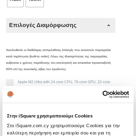
through
9.069€
Επιλογές Διαμόρφωσης
Ακολουθούν οι διαθέσιμες επιπρόσθετες επιλογές που συνιστούν παραγγελία
κατά περίπτωση (built-to order). Λόγω της ιδιαιτερότητας της παραγγελίας
αυξάνεται ο χρόνος παράδοσης του υπολογιστή και απαιτείται προκαταβολή
60% επί της συνολικής αξίας του προϊόντος.
Apple M2 Ultra with 24-core CPU, 76-core GPU, 32-core
Neural Engine
+
1.220€
Μνήμη Unified
Στην iSquare χρησιμοποιούμε Cookies
Στο iSquare.com.cy χρησιμοποιούμε Cookies για την
Δίσκος SSD
καλύτερη περιήγηση και εμπειρία σου και για τη