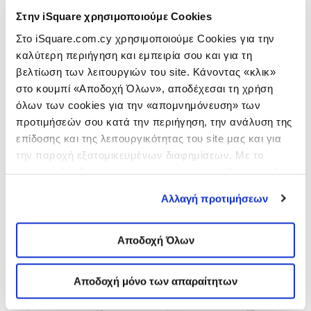
Στην iSquare χρησιμοποιούμε Cookies
Στο iSquare.com.cy χρησιμοποιούμε Cookies για την
καλύτερη περιήγηση και εμπειρία σου και για τη
βελτίωση των λειτουργιών του site. Κάνοντας «κλικ»
στο κουμπί «Αποδοχή Όλων», αποδέχεσαι τη χρήση
όλων των cookies για την «απομνημόνευση» των
προτιμήσεών σου κατά την περιήγηση, την ανάλυση της
επίδοσης και της λειτουργικότητας του site μας και για
Θήκη ασύρματης φόρτισης για
Lightning to 3.5mm
την παροχή εξατομικευμένων διαφημίσεων. Με το
AirPods
Headphone Jack Adapt.
κουμπί «Αποδοχή μόνο των απαραίτητων Cookies» θα
89
€
10
€
ενεργοποιηθούν μόνο τα αναγκαία για τη λειτουργία του
Αλλαγή προτιμήσεων
site cookies. Ενημερώσου για την για την
Πολιτική
Cookies
εδώ
και τους διαφορετικούς τύπους Cookies
επιλέγοντας «Προτιμήσεις Cookies», και τροποποίησε
Αποδοχή Όλων
ανά πάσα στιγμή τις προτιμήσεις σου.
Αποδοχή μόνο των απαραίτητων